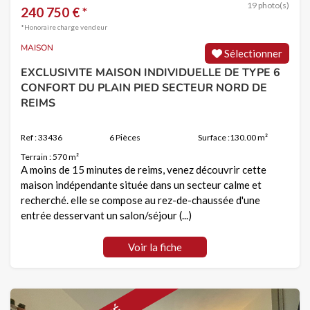
19 photo(s)
240 750 € *
*Honoraire charge vendeur
MAISON
Sélectionner
EXCLUSIVITE MAISON INDIVIDUELLE DE TYPE 6
CONFORT DU PLAIN PIED SECTEUR NORD DE
REIMS
Ref : 33436
6 Pièces
Surface :130.00 m²
Terrain : 570 m²
A moins de 15 minutes de reims, venez découvrir cette
maison indépendante située dans un secteur calme et
recherché. elle se compose au rez-de-chaussée d'une
entrée desservant un salon/séjour (...)
Voir la fiche