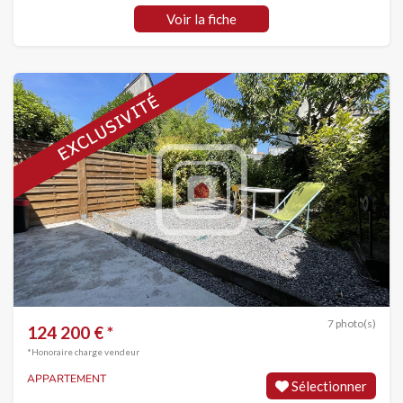
Voir la fiche
7 photo(s)
124 200 € *
*Honoraire charge vendeur
APPARTEMENT
Sélectionner