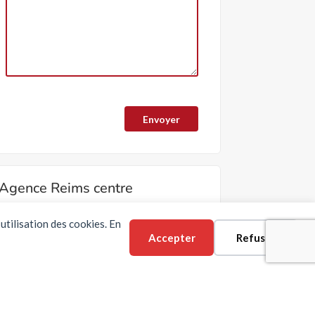
Agence Reims centre
5 rue Théodore Dubois
utilisation des cookies. En
51100 REIMS-
Situation
Accepter
Refuser
Email :
info@erlon-immobilier.com
Tél :
03 26 88 96 93
Social :