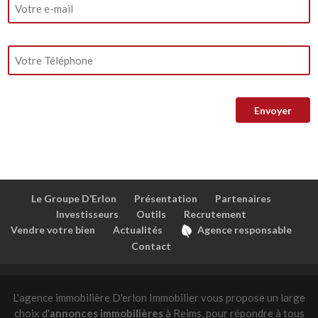
Le Groupe D’Erlon
Présentation
Partenaires
Investisseurs
Outils
Recrutement
Vendre votre bien
Actualités
Agence responsable
Contact
L'agence immobilière D'erlon Immobilier vous propose un large
choix d'
annonces immobilières
à Reims, pour répondre à tous