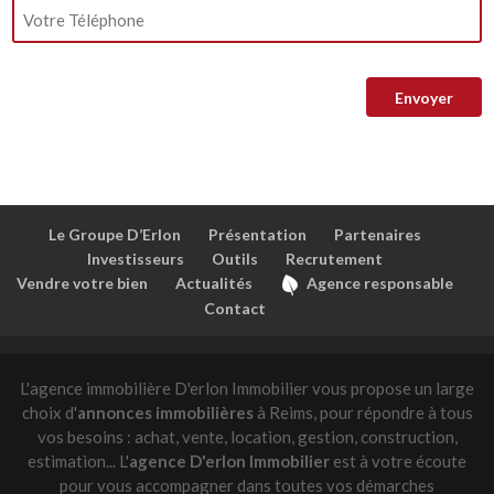
Le Groupe D’Erlon
Présentation
Partenaires
Investisseurs
Outils
Recrutement
Vendre votre bien
Actualités
Agence responsable
Contact
L'agence immobilière D'erlon Immobilier vous propose un large
choix d'
annonces immobilières
à Reims, pour répondre à tous
vos besoins : achat, vente, location, gestion, construction,
estimation... L'
agence D'erlon Immobilier
est à votre écoute
pour vous accompagner dans toutes vos démarches