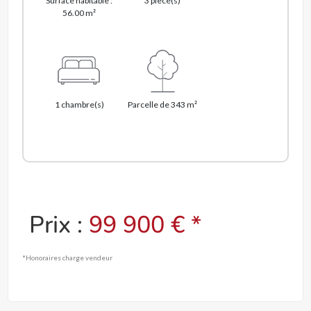
Surface habitable :
3 pièce(s)
56.00 m²
1 chambre(s)
Parcelle de 343 m²
Prix :
99 900 € *
*Honoraires charge vendeur