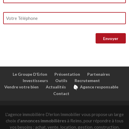
Le Groupe D’Erlon
Présentation
Partenaires
Investisseurs
Outils
Recrutement
Vendre votre bien
Actualités
Agence responsable
Contact
L'agence immobilière D'erlon Immobilier vous propose un large
choix d'
annonces immobilières
à Reims, pour répondre à tous
vos besoins : achat, vente, location, gestion, construction,