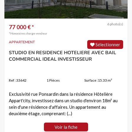
6 photo(s)
77 000 € *
*Honoraires charge vendeur
APPARTEMENT
Sélectionner
STUDIO EN RESIDENCE HOTELIERE AVEC BAIL
COMMERCIAL IDEAL INVESTISSEUR
Ref : 33642
1 Pièces
Surface :15.33 m²
Exclusivité rue Ponsardin dans la résidence Hôtelière
Appart'city, investissez dans un studio d'environ 18m² au
sein d'une résidence d'affaires. Un appartement au
deuxième étage, comprenant: (...)
Voir la fiche