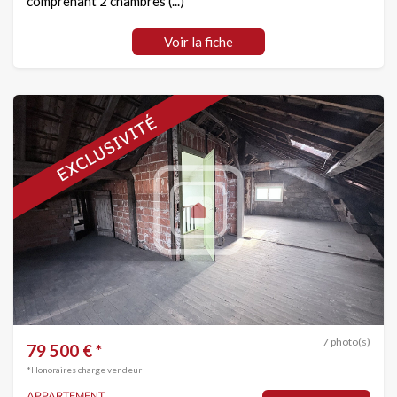
comprenant 2 chambres (...)
Voir la fiche
7 photo(s)
79 500 € *
*Honoraires charge vendeur
APPARTEMENT