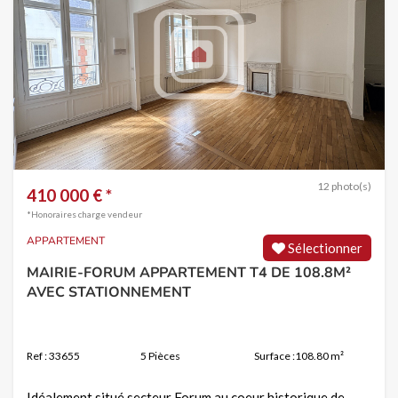
12 photo(s)
410 000 € *
*Honoraires charge vendeur
APPARTEMENT
Sélectionner
MAIRIE-FORUM APPARTEMENT T4 DE 108.8M²
AVEC STATIONNEMENT
Ref : 33655
5 Pièces
Surface :108.80 m²
Idéalement situé secteur Forum au coeur historique de