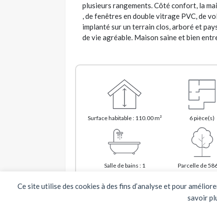
plusieurs rangements. Côté confort, la mai
, de fenêtres en double vitrage PVC, de vol
implanté sur un terrain clos, arboré et pay
de vie agréable. Maison saine et bien entr
Surface habitable : 110.00 m²
6 pièce(s)
Salle de bains : 1
Parcelle de 58
Ce site utilise des cookies à des fins d’analyse et pour amélior
savoir pl