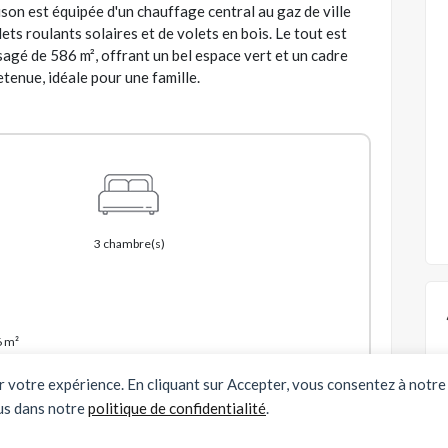
son est équipée d'un chauffage central au gaz de ville
ets roulants solaires et de volets en bois. Le tout est
sagé de 586 m², offrant un bel espace vert et un cadre
etenue, idéale pour une famille.
3 chambre(s)
6 m²
er votre expérience. En cliquant sur Accepter, vous consentez à notre 
us dans notre
politique de confidentialité
.
Partager cette annonce :