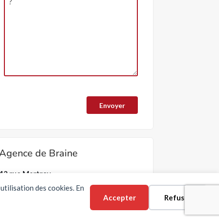
Agence de Braine
42 rue Martroy
02220 BRAINE -
Situation
utilisation des cookies. En
Accepter
Refuser
Email :
braine@erlon-immobilier.com