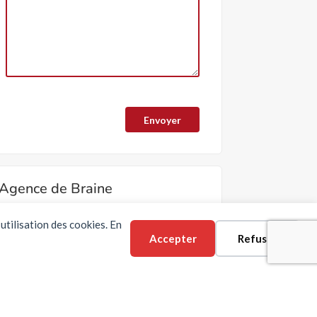
Agence de Braine
42 rue Martroy
utilisation des cookies. En
02220 BRAINE -
Situation
Accepter
Refuser
Email :
braine@erlon-immobilier.com
Tél :
03 23 74 03 15
Social :