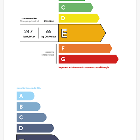
247
65