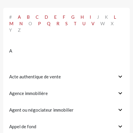
#
A
B
C
D
E
F
G
H
I
J
K
L
M
N
O
P
Q
R
S
T
U
V
W
X
Y
Z
A
Acte authentique de vente
Agence immobilière
Agent ou négociateur immobilier
Appel de fond