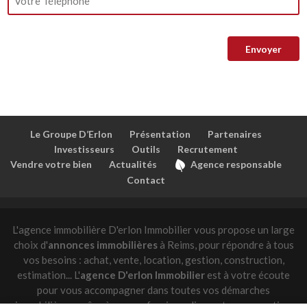
Le Groupe D’Erlon
Présentation
Partenaires
Investisseurs
Outils
Recrutement
Vendre votre bien
Actualités
Agence responsable
Contact
L'agence immobilière D'erlon Immobilier vous propose un large
choix d'
annonces immobilières
à Reims, pour répondre à tous
vos besoins : achat, vente, location, gestion, construction,
estimation... L'
agence D'erlon Immobilier
est à votre écoute
pour vous accompagner dans toutes vos démarches
immobilières, grâce à son professionnalisme et son expertise.