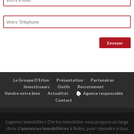
Le Groupe D’Erlon
Présentation
Partenaires
Investisseurs
Outils
Recrutement
Vendre votre bien
Actualités
Agence responsable
Contact
L'agence immobilière D'erlon Immobilier vous propose un large
choix d'
annonces immobilières
à Reims, pour répondre à tous