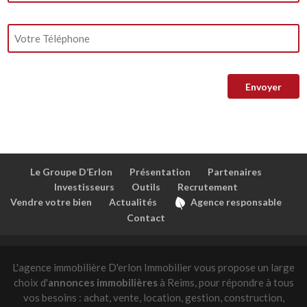
Le Groupe D’Erlon
Présentation
Partenaires
Investisseurs
Outils
Recrutement
Vendre votre bien
Actualités
Agence responsable
Contact
L'agence immobilière D'erlon Immobilier vous propose un large
choix d'
annonces immobilières
à Reims, pour répondre à tous
vos besoins : achat, vente, location, gestion, construction,