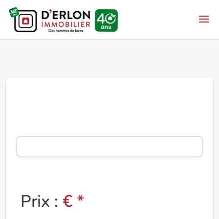
Prix :
€ *