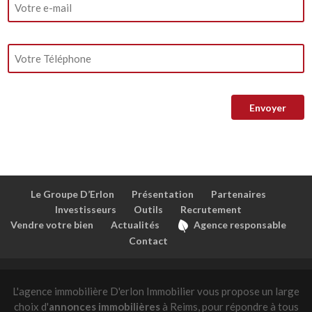
Le Groupe D’Erlon
Présentation
Partenaires
Investisseurs
Outils
Recrutement
Vendre votre bien
Actualités
Agence responsable
Contact
L'agence immobilière D'erlon Immobilier vous propose un large
choix d'
annonces immobilières
à Reims, pour répondre à tous