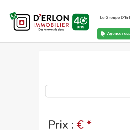
Le Groupe D’Er
Agence res
Prix :
€ *