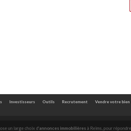
s
Investisseurs
Outils
Recrutement
Vendre votre bien
ose un large choix d'
annonces immobilières
à Reims, pour répondre 