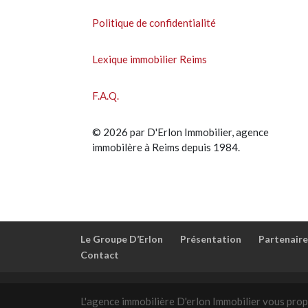
Politique de confidentialité
Lexique immobilier Reims
F.A.Q.
© 2026 par D'Erlon Immobilier, agence
immobilère à Reims depuis 1984.
Le Groupe D’Erlon
Présentation
Partenaire
Contact
L'agence immobilière D'erlon Immobilier vous prop