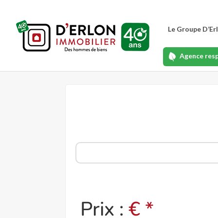
Le Groupe D’Er
Agence res
Prix :
€ *