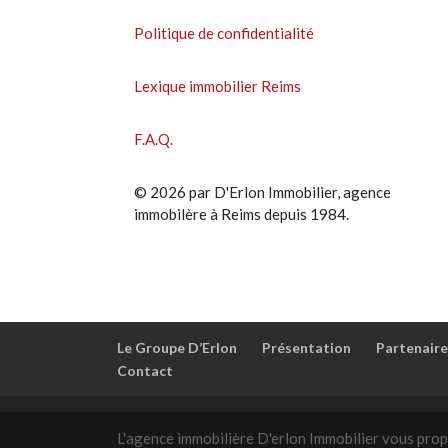
Politique de confidentialité
Lexique immobilier Reims
F.A.Q.
© 2026 par D'Erlon Immobilier, agence
immobilère à Reims depuis 1984.
Le Groupe D’Erlon
Présentation
Partenaire
Contact
L'agence immobilière D'erlon Immobilier vous prop