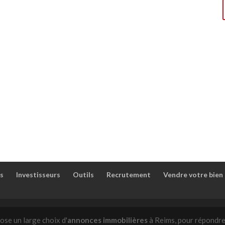
s
Investisseurs
Outils
Recrutement
Vendre votre bien
ose un large choix d'
annonces immobilières
à Reims, pour répondre 