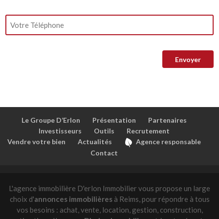
Le Groupe D’Erlon
Présentation
Partenaires
Investisseurs
Outils
Recrutement
Vendre votre bien
Actualités
Agence responsable
Contact
L'agence immobilière D'erlon Immobilier vous propose un large
choix d'
annonces immobilières
à Reims, pour répondre à tous
vos besoins : achat, vente, location, gestion, construction,