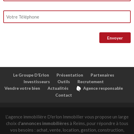
Le Groupe D’Erlon
Présentation
Partenaires
Investisseurs
Outils
Recrutement
Vendre votre bien
Actualités
Agence responsable
Contact
L'agence immobilière D'erlon Immobilier vous propose un large
choix d'
annonces immobilières
à Reims, pour répondre à tous
vos besoins : achat, vente, location, gestion, construction,