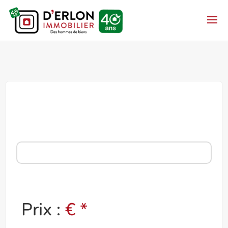
Prix :
€ *