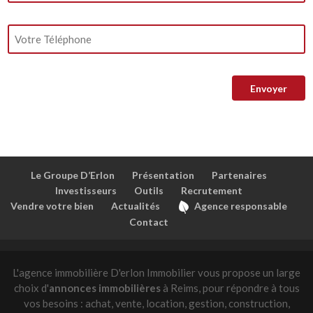
Le Groupe D’Erlon
Présentation
Partenaires
Investisseurs
Outils
Recrutement
Vendre votre bien
Actualités
Agence responsable
Contact
L'agence immobilière D'erlon Immobilier vous propose un large
choix d'
annonces immobilières
à Reims, pour répondre à tous
vos besoins : achat, vente, location, gestion, construction,