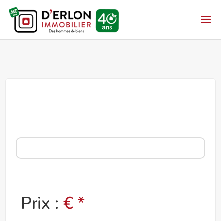
Prix :
€ *