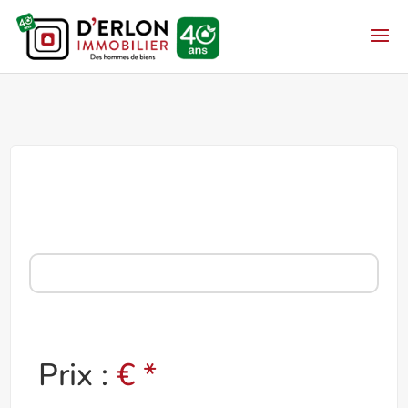
Prix :
€ *