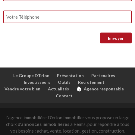
Le Groupe D’Erlon
Présentation
Partenaires
Investisseurs
Outils
Recrutement
Vendre votre bien
Actualités
Agence responsable
Contact
L'agence immobilière D'erlon Immobilier vous propose un large
choix d'
annonces immobilières
à Reims, pour répondre à tous
vos besoins : achat, vente, location, gestion, construction,