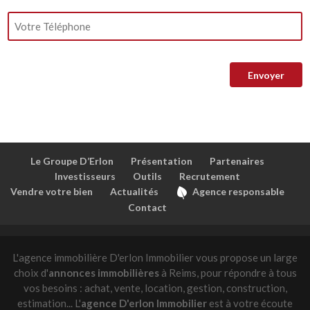
Le Groupe D’Erlon
Présentation
Partenaires
Investisseurs
Outils
Recrutement
Vendre votre bien
Actualités
Agence responsable
Contact
L'agence immobilière D'erlon Immobilier vous propose un large
choix d'
annonces immobilières
à Reims, pour répondre à tous
vos besoins : achat, vente, location, gestion, construction,
estimation... L'
agence D'erlon Immobilier
est à votre écoute