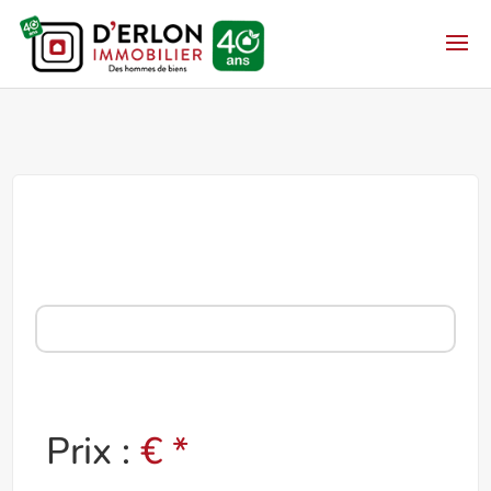
Prix :
€ *