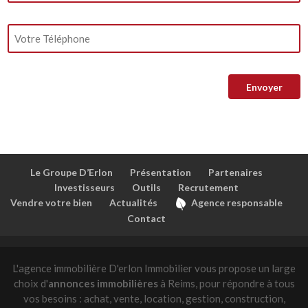
Le Groupe D’Erlon
Présentation
Partenaires
Investisseurs
Outils
Recrutement
Vendre votre bien
Actualités
Agence responsable
Contact
L'agence immobilière D'erlon Immobilier vous propose un large
choix d'
annonces immobilières
à Reims, pour répondre à tous
vos besoins : achat, vente, location, gestion, construction,