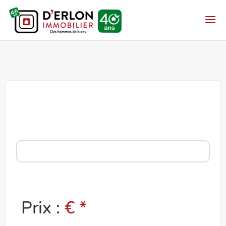
Prix :
€ *