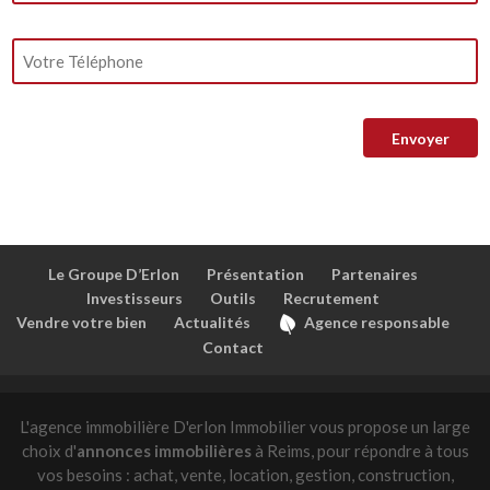
Le Groupe D’Erlon
Présentation
Partenaires
Investisseurs
Outils
Recrutement
Vendre votre bien
Actualités
Agence responsable
Contact
L'agence immobilière D'erlon Immobilier vous propose un large
choix d'
annonces immobilières
à Reims, pour répondre à tous
vos besoins : achat, vente, location, gestion, construction,