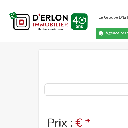
Le Groupe D’Er
Agence res
Prix :
€ *