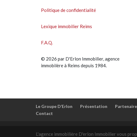
Politique de confidentialité
Lexique immobilier Reims
F.A.Q.
© 2026 par D'Erlon Immobilier, agence
immobilère à Reims depuis 1984.
Le Groupe D’Erlon
Présentation
Partenaire
Contact
L'agence immobilière D'erlon Immobilier vous prop