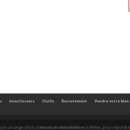
s
Investisseurs
Outils
Recrutement
Vendre votre bien
ose un large choix d'
annonces immobilières
à Reims, pour répondre 