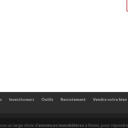
s
Investisseurs
Outils
Recrutement
Vendre votre bien
ose un large choix d'
annonces immobilières
à Reims, pour répondre 