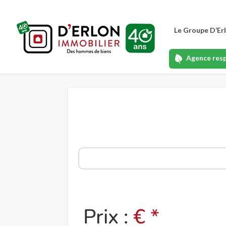
Le Groupe D’Er
Agence res
Prix :
€ *