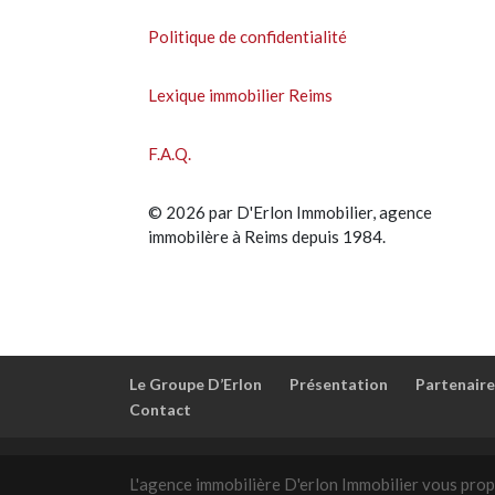
Politique de confidentialité
Lexique immobilier Reims
F.A.Q.
© 2026 par D'Erlon Immobilier, agence
immobilère à Reims depuis 1984.
Le Groupe D’Erlon
Présentation
Partenaire
Contact
L'agence immobilière D'erlon Immobilier vous prop