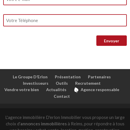
Le Groupe D’Erlon
Présentation
Partenaires
Investisseurs
Outils
Recrutement
Vendre votre bien
Actualités
Agence responsable
Contact
L'agence immobilière D'erlon Immobilier vous propose un large
choix d'
annonces immobilières
à Reims, pour répondre à tous
vos besoins : achat, vente, location, gestion, construction,