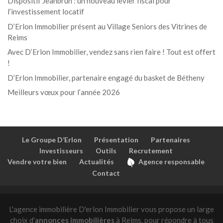
Dispositif Jeanbrun : un nouveau levier fiscal pour
l’investissement locatif
D’Erlon Immobilier présent au Village Seniors des Vitrines de
Reims
Avec D’Erlon Immobilier, vendez sans rien faire ! Tout est offert
!
D’Erlon Immobilier, partenaire engagé du basket de Bétheny
Meilleurs vœux pour l’année 2026
Le Groupe D’Erlon
Présentation
Partenaires
Investisseurs
Outils
Recrutement
Vendre votre bien
Actualités
Agence responsable
Contact
L'agence immobilière D'erlon Immobilier vous propose un large
choix d'
annonces immobilières
à Reims, pour répondre à tous