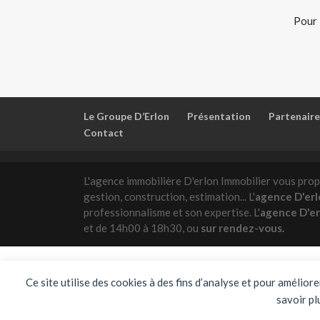
Pour 
Le Groupe D’Erlon
Présentation
Partenaire
Contact
L'agence immobilière D'erlon Immobilier vous prop
gestion, construction, estimation... L'
agence D'erl
professionnalisme et son expertise. L'
agence D'er
et de 14h00 à 18h30, ou
sur rendez-vous.
Ce site utilise des cookies à des fins d’analyse et pour amélior
Agence immob
savoir pl