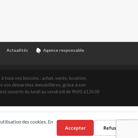
Actualités
Agence responsable
à tous vos besoins : achat, vente, location,
s vos démarches immobilières, grâce à son
le est ouverte du lundi au vendredi de 9h00 à12h30
utilisation des cookies. En
Immobilier Reims
Accepter
Refuser