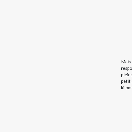
Mais 
respo
plein
petit
kilom