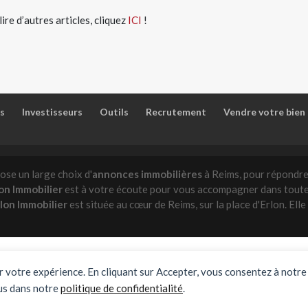
lire d’autres articles, cliquez
ICI
!
s
Investisseurs
Outils
Recrutement
Vendre votre bien
ose un large choix d'
annonces immobilières
à Reims, pour répondre 
on Immobilier
est à votre écoute pour vous accompagner dans toute
lon Immobilier
est située au cœur de Reims, sur la place d'Erlon. El
er votre expérience. En cliquant sur Accepter, vous consentez à notre 
ilière Braine
Agence immobilière Fismes
Appartement à vendre Reims
us dans notre
politique de confidentialité
.