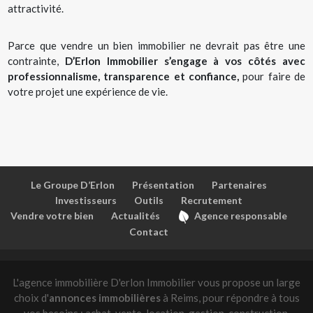
attractivité.
Parce que vendre un
bien immobilier
ne devrait pas être une
contrainte,
D’Erlon Immobilier s’engage à vos côtés avec
professionnalisme, transparence et confiance,
pour faire de
votre projet une expérience de vie.
Le Groupe D’Erlon
Présentation
Partenaires
Investisseurs
Outils
Recrutement
Vendre votre bien
Actualités
Agence responsable
Contact
L'agence immobilière D'erlon Immobilier vous propose un large
choix d'
annonces immobilières
à Reims, pour répondre à tous
vos besoins : achat, vente, location, gestion, construction,