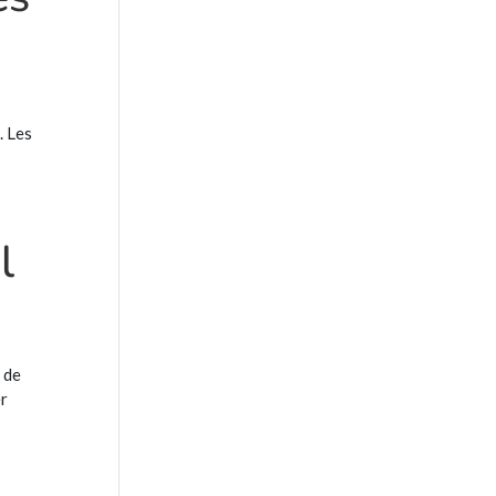
. Les
l
 de
er