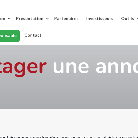
lon
Présentation
Partenaires
Investisseurs
Outils
Contact
ponsable
tager
une ann
ous laisser vos coordonnées,
nous nous ferons un plaisir de prendr