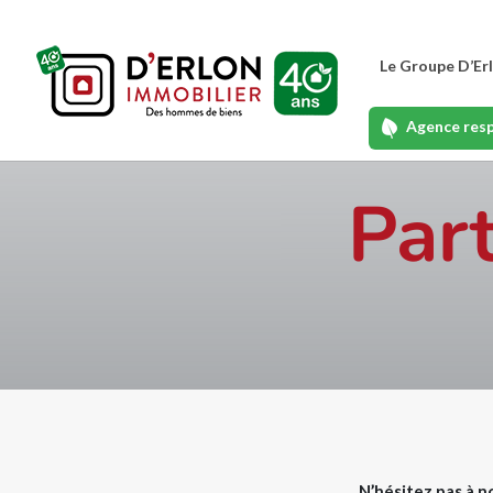
Le Groupe D’Er
Agence res
Par
N’hésitez pas à n