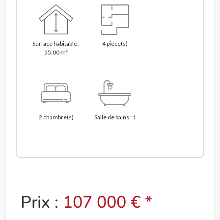
Surface habitable :
4 pièce(s)
55.00 m²
2 chambre(s)
Salle de bains : 1
Prix :
107 000 € *