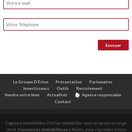
Le Groupe D’Erlon
Présentation
Partenaires
Investisseurs
Outils
Recrutement
Vendre votre bien
Actualités
Agence responsable
Contact
L'agence immobilière D'erlon Immobilier vous propose un large
choix d'
annonces immobilières
à Reims, pour répondre à tous