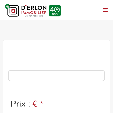
Prix :
€ *