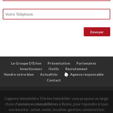
Le Groupe D’Erlon
Présentation
Partenaires
Investisseurs
Outils
Recrutement
Vendre votre bien
Actualités
Agence responsable
Contact
L'agence immobilière D'erlon Immobilier vous propose un large
choix d'
annonces immobilières
à Reims, pour répondre à tous
vos besoins : achat, vente, location, gestion, construction,