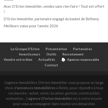
Avec D’Erlon Immobilier, vendez sans rien faire ! Tout est offert
!
D’Erlon Immobilier, partenaire engagé du basket de Bétheny
Meilleurs vœux pour l’année 2026
Le Groupe D’Erlon
Présentation
Partenaires
Investisseurs
Outils
Recrutement
Vendre votre bien
Actualités
Agence responsable
Contact
L'agence immobilière D'erlon Immobilier vous propose un large
choix d'
annonces immobilières
à Reims, pour répondre à tous
vos besoins : achat, vente, location, gestion, construction,
estimation... L'
agence D'erlon Immobilier
est à votre écoute
pour vous accompagner dans toutes vos démarches