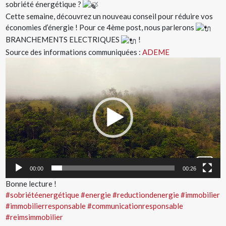
sobriété énergétique ?
Cette semaine, découvrez un nouveau conseil pour réduire vos
économies d’énergie ! Pour ce 4ème post, nous parlerons
BRANCHEMENTS ELECTRIQUES
!
Source des informations communiquées :
ADEME
Lecteur
vidéo
00:00
00:26
Bonne lecture !
#sobriétéenergétique
#energie
#reductiondenergie
#immobilier
#immobilierresponsable
#communicationresponsable
#reimsimmobilier