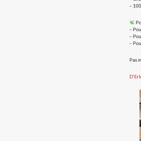
– 100
Po
– Pou
– Pou
– Pou
Pas m
D’Er