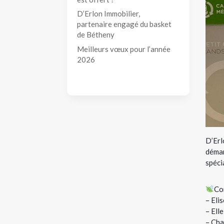
D’Erlon Immobilier,
partenaire engagé du basket
de Bétheny
Meilleurs vœux pour l’année
2026
D’Erl
démar
spéci
Co
– Eli
– Ell
– Cha