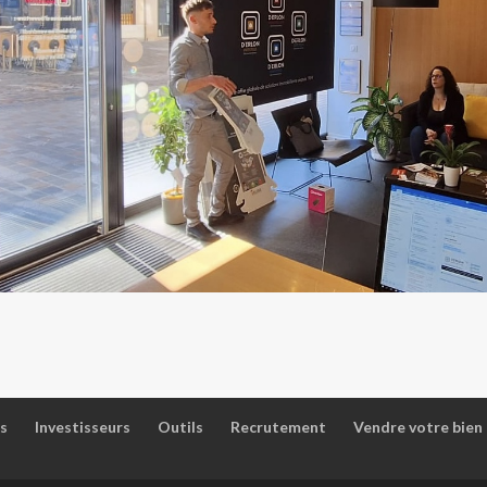
s
Investisseurs
Outils
Recrutement
Vendre votre bien