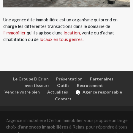
Une agence dite immobilière est un organisme qui prend en
charge les différentes transactions dans le domaine de
l’immobilier
qu’il s’agisse d’une
location,
vente ou d’achat
d’habitation ou de
locaux en tous genres.
Le Groupe D’Erlon
Présentation
Partenaires
Investisseurs
Outils
Recrutement
Vendre votre bien
Actualités
Agence responsable
Contact
L'agence immobilière D'erlon Immobilier vous propose un large
choix d'
annonces immobilières
à Reims, pour répondre à tous