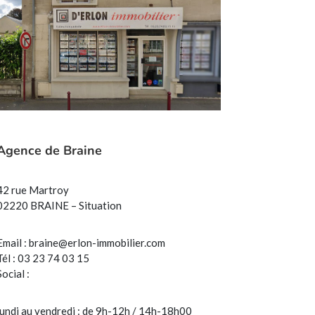
Agence de Braine
42 rue Martroy
02220 BRAINE – Situation
Email :
braine@erlon-immobilier.com
Tél : 03 23 74 03 15
Social :
lundi au vendredi : de 9h-12h / 14h-18h00