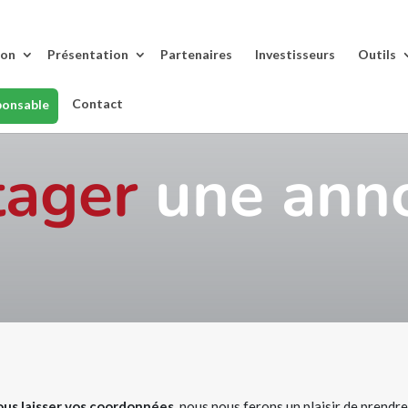
lon
Présentation
Partenaires
Investisseurs
Outils
Contact
ponsable
tager
une ann
ous laisser vos coordonnées,
nous nous ferons un plaisir de prendr