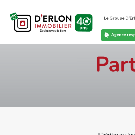
Le Groupe D’Er
Agence res
Par
N’hésitez pas à n