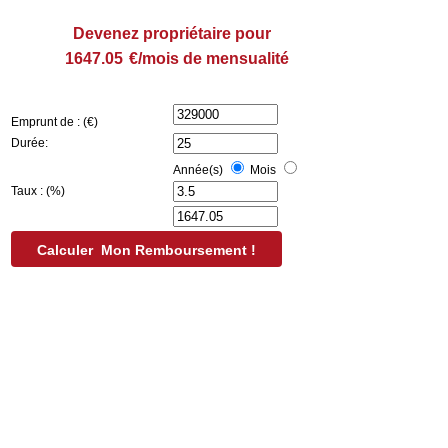
Devenez propriétaire pour
€/mois de mensualité
Emprunt de : (€)
Durée:
Année(s)
Mois
Taux : (%)