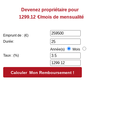
Devenez propriétaire pour
€/mois de mensualité
Emprunt de : (€)
Durée:
Année(s)
Mois
Taux : (%)