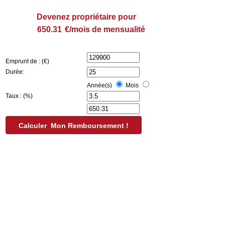
Devenez propriétaire pour
€/mois de mensualité
Emprunt de : (€)
Durée:
Année(s)
Mois
Taux : (%)