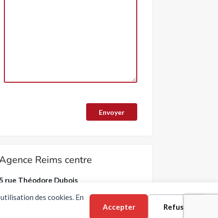
Agence Reims centre
5 rue Théodore Dubois
51100 REIMS-
Situation
utilisation des cookies. En
Accepter
Refuser
Email :
info@erlon-immobilier.com