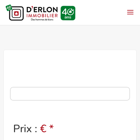
Prix :
€ *