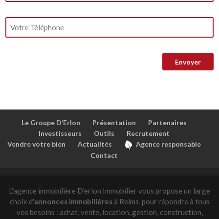
Le Groupe D’Erlon
Présentation
Partenaires
Investisseurs
Outils
Recrutement
Vendre votre bien
Actualités
Agence responsable
Contact
L'agence immobilière D'erlon Immobilier vous propose un large
choix d'
annonces immobilières
à Reims, pour répondre à tous
vos besoins : achat, vente, location, gestion, construction,